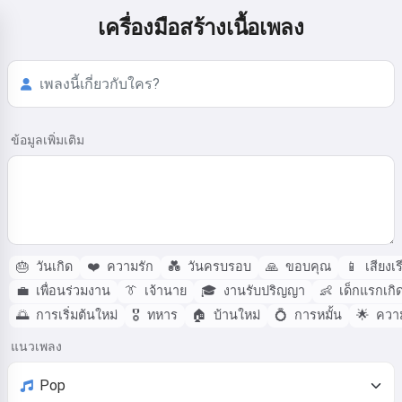
เครื่องมือสร้างเนื้อเพลง
ข้อมูลเพิ่มเติม
🎂
วันเกิด
❤️
ความรัก
💑
วันครบรอบ
🙏
ขอบคุณ
📱
เสียงเร
💼
เพื่อนร่วมงาน
👔
เจ้านาย
🎓
งานรับปริญญา
👶
เด็กแรกเกิ
🌅
การเริ่มต้นใหม่
🎖️
ทหาร
🏠
บ้านใหม่
💍
การหมั้น
🌟
ความ
แนวเพลง