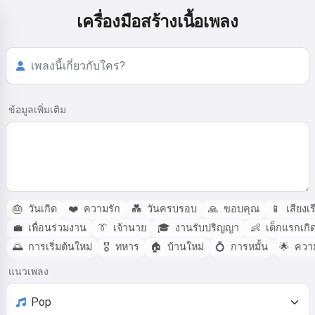
เครื่องมือสร้างเนื้อเพลง
ข้อมูลเพิ่มเติม
🎂
วันเกิด
❤️
ความรัก
💑
วันครบรอบ
🙏
ขอบคุณ
📱
เสียงเร
💼
เพื่อนร่วมงาน
👔
เจ้านาย
🎓
งานรับปริญญา
👶
เด็กแรกเกิ
🌅
การเริ่มต้นใหม่
🎖️
ทหาร
🏠
บ้านใหม่
💍
การหมั้น
🌟
ความ
แนวเพลง