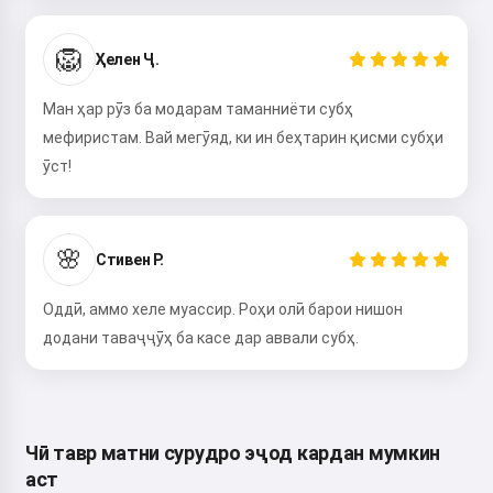
🦁
Ҳелен Ҷ.
Ман ҳар рӯз ба модарам таманниёти субҳ
мефиристам. Вай мегӯяд, ки ин беҳтарин қисми субҳи
ӯст!
🌸
Стивен Р.
Оддӣ, аммо хеле муассир. Роҳи олӣ барои нишон
додани таваҷҷӯҳ ба касе дар аввали субҳ.
Чӣ тавр матни сурудро эҷод кардан мумкин
аст