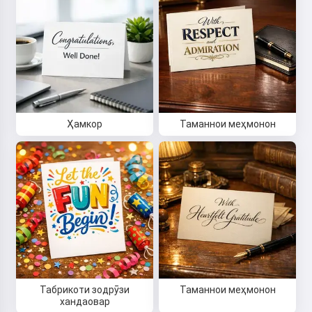
Салом 👋
Ҳамкор
Таманнои меҳмонон
Ман метавонам сурудҳо эҷод
кунам, шеърҳо ва табрикот
нависам 🥰
Санҷида бинед
Ман қабул мекунам:
Шартҳои хидматрасонӣ
,
Табрикоти зодрӯзи
Таманнои меҳмонон
Сиёсати махфият
,
хандаовар
Сиёсати баргардонидан