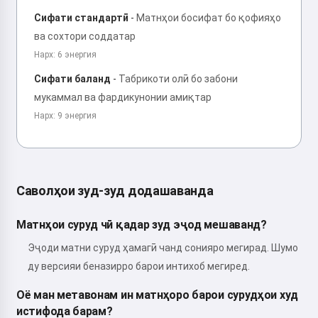
Сифати стандартӣ
-
Матнҳои босифат бо қофияҳо
ва сохтори соддатар
Нарх: 6 энергия
Сифати баланд
-
Табрикоти олӣ бо забони
мукаммал ва фардикунонии амиқтар
Нарх: 9 энергия
Саволҳои зуд-зуд додашаванда
Матнҳои суруд чӣ қадар зуд эҷод мешаванд?
Эҷоди матни суруд ҳамагӣ чанд сонияро мегирад. Шумо
ду версияи беназирро барои интихоб мегиред.
Оё ман метавонам ин матнҳоро барои сурудҳои худ
истифода барам?