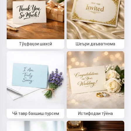
Тӯҳфаҳои шахсӣ
Шеъри даъватнома
Чӣ тавр бахшиш пурсем
Истифодаи тӯёна