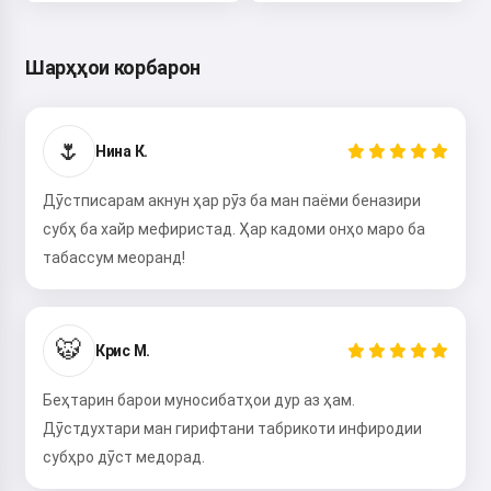
Шарҳҳои корбарон
🌷
Нина К.
Дӯстписарам акнун ҳар рӯз ба ман паёми беназири
субҳ ба хайр мефиристад. Ҳар кадоми онҳо маро ба
табассум меоранд!
🐯
Крис М.
Беҳтарин барои муносибатҳои дур аз ҳам.
Дӯстдухтари ман гирифтани табрикоти инфиродии
субҳро дӯст медорад.