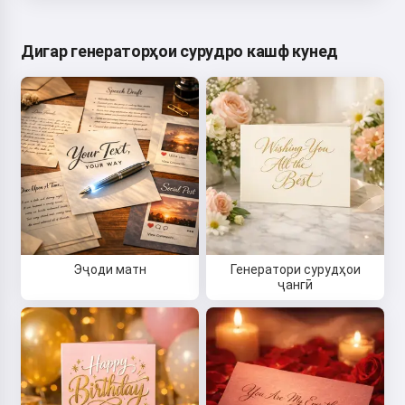
Дигар генераторҳои сурудро кашф кунед
Эҷоди матн
Генератори сурудҳои
ҷангӣ