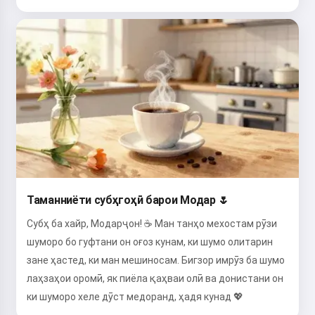
Таманниёти субҳгоҳӣ барои Модар 🌷
Субҳ ба хайр, Модарҷон! ☕ Ман танҳо мехостам рӯзи
шуморо бо гуфтани он оғоз кунам, ки шумо олитарин
зане ҳастед, ки ман мешиносам. Бигзор имрӯз ба шумо
лаҳзаҳои оромӣ, як пиёла қаҳваи олӣ ва донистани он
ки шуморо хеле дӯст медоранд, ҳадя кунад 💖