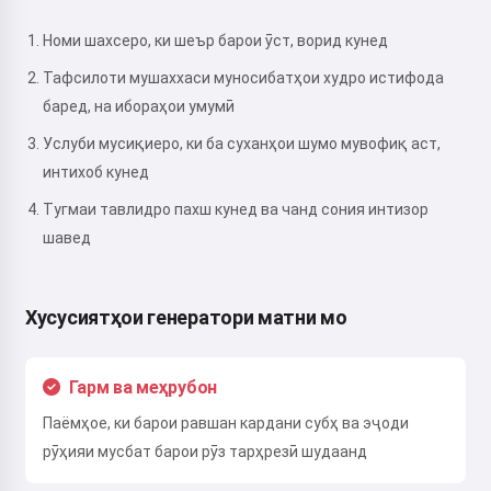
Номи шахсеро, ки шеър барои ӯст, ворид кунед
Тафсилоти мушаххаси муносибатҳои худро истифода
баред, на ибораҳои умумӣ
Услуби мусиқиеро, ки ба суханҳои шумо мувофиқ аст,
интихоб кунед
Тугмаи тавлидро пахш кунед ва чанд сония интизор
шавед
Хусусиятҳои генератори матни мо
Гарм ва меҳрубон
Паёмҳое, ки барои равшан кардани субҳ ва эҷоди
рӯҳияи мусбат барои рӯз тарҳрезӣ шудаанд