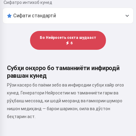
Сифатро интихоб кунед
Бо Нейросеть сохта шудааст
6
Субҳи онҳоро бо таманниёти инфиродӣ
равшан кунед
Рӯзи касеро бо паёми зебо ва инфиродии субҳи хайр оғоз
кунед. Генератори Нейросетии мо таманниёти гарм ва
рӯҳбахш месозад, ки шодӣ меоранд ва ғамхории шуморо
нишон медиҳанд — барои шарикон, оила ва дӯстон
беҳтарин аст.