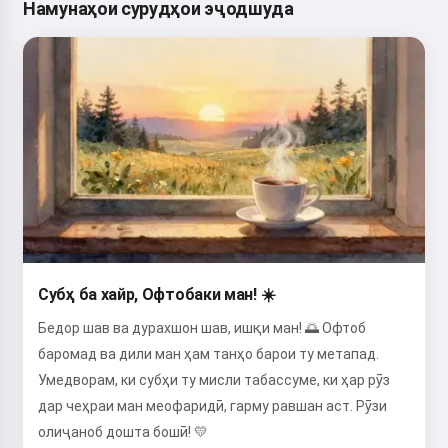
Намунаҳои сурудҳои эҷодшуда
Субҳ ба хайр, Офтобаки ман! ☀️
Бедор шав ва дурахшон шав, ишқи ман! 🌅 Офтоб
баромад ва дили ман ҳам танҳо барои ту метапад.
Умедворам, ки субҳи ту мисли табассуме, ки ҳар рӯз
дар чеҳраи ман меофаридӣ, гарму равшан аст. Рӯзи
олиҷаноб дошта бошӣ! 💛