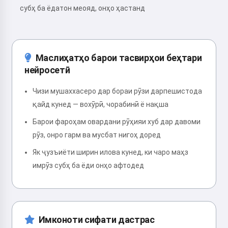
субҳ ба ёдатон меояд, онҳо ҳастанд
Маслиҳатҳо барои тасвирҳои беҳтари
нейросетӣ
Чизи мушаххасеро дар бораи рӯзи дарпешистода
қайд кунед — вохӯрӣ, чорабинӣ ё нақша
Барои фароҳам овардани рӯҳияи хуб дар давоми
рӯз, онро гарм ва мусбат нигоҳ доред
Як ҷузъиёти ширин илова кунед, ки чаро маҳз
имрӯз субҳ ба ёди онҳо афтодед
Имконоти сифати дастрас