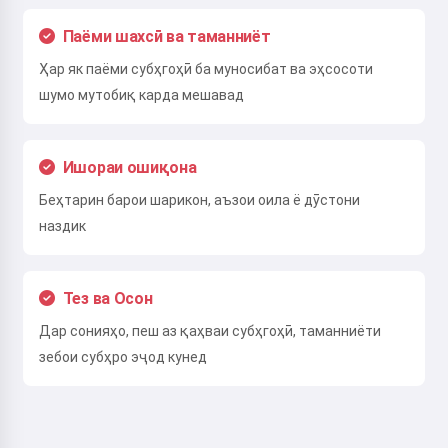
Паёми шахсӣ ва таманниёт
Ҳар як паёми субҳгоҳӣ ба муносибат ва эҳсосоти
шумо мутобиқ карда мешавад
Ишораи ошиқона
Беҳтарин барои шарикон, аъзои оила ё дӯстони
наздик
Тез ва Осон
Дар сонияҳо, пеш аз қаҳваи субҳгоҳӣ, таманниёти
зебои субҳро эҷод кунед