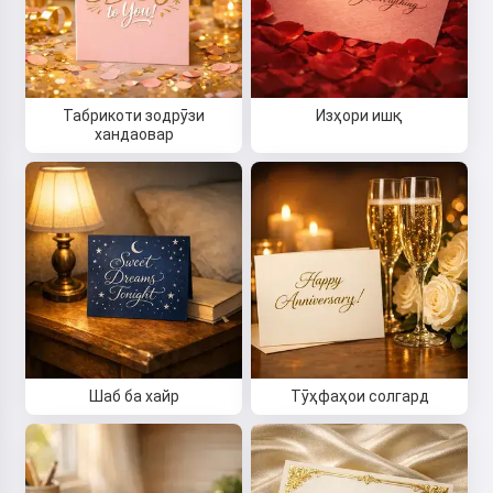
Табрикоти зодрӯзи
Изҳори ишқ
хандаовар
Шаб ба хайр
Тӯҳфаҳои солгард