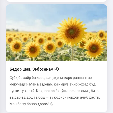
Бедор шав, Зебосанам! 🌻
Субҳ ба хайр ба касе, ки ҷаҳони маро равшантар
мекунад! ✨ Ман медонам, ки имрӯз аҷиб хоҳад буд,
чунки ту ҳастӣ. Қаҳваатро бинӯш, нафаси амиқ бикаш
ва дар ёд дошта бош — ту қодири корҳои аҷиб ҳастӣ.
Ман ба ту бовар дорам! 💪