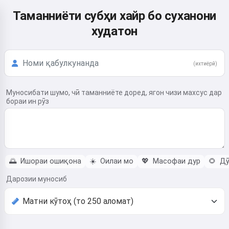
Таманниёти субҳи хайр бо суханони
худатон
(ихтиёрӣ)
Муносибати шумо, чӣ таманниёте доред, ягон чизи махсус дар
бораи ин рӯз
🌅
Ишораи ошиқона
☀️
Оилаи мо
💖
Масофаи дур
🌻
Дӯ
Дарозии муносиб