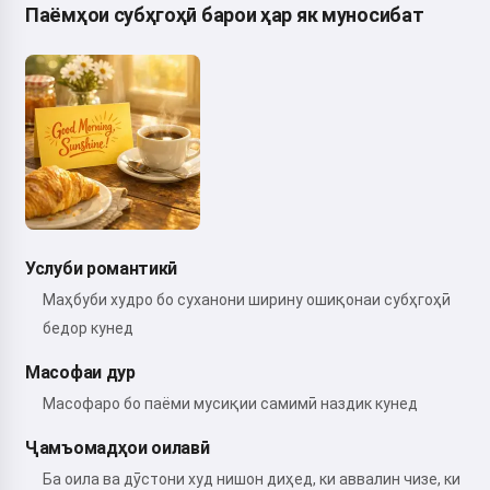
Паёмҳои субҳгоҳӣ барои ҳар як муносибат
Услуби романтикӣ
Маҳбуби худро бо суханони ширину ошиқонаи субҳгоҳӣ
бедор кунед
Масофаи дур
Масофаро бо паёми мусиқии самимӣ наздик кунед
Ҷамъомадҳои оилавӣ
Ба оила ва дӯстони худ нишон диҳед, ки аввалин чизе, ки