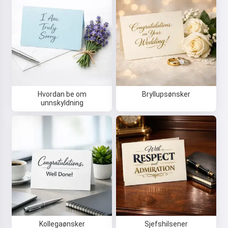
Hvordan be om
Bryllupsønsker
unnskyldning
Hei 👋
Jeg kan lage sanger, skrive dikt og
gratulasjoner 🥰
Kollegaønsker
Sjefshilsener