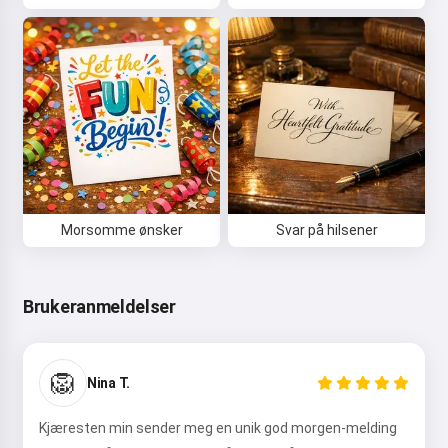
Prøv det
Jeg godtar:
Brukervilkår
,
Personvernerklæring
,
Refusjonspolitikk
Morsomme ønsker
Svar på hilsener
Brukeranmeldelser
🦁
Nina T.
Kjæresten min sender meg en unik god morgen-melding