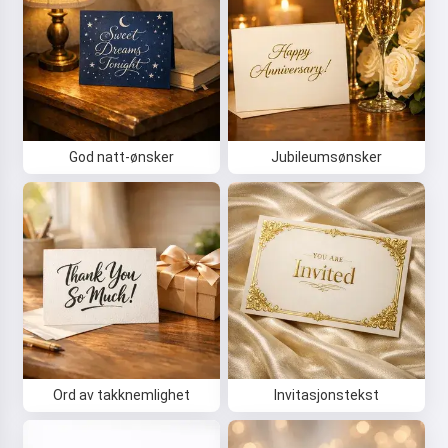
God natt-ønsker
Jubileumsønsker
Ord av takknemlighet
Invitasjonstekst